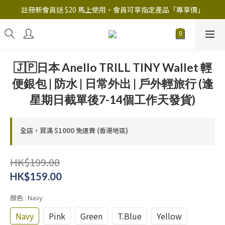
註冊新會員送 $20 馬上使用，會員可享指定產品「​專享價」
註冊新會員送 $20 馬上使用，會員可享指定產品「​專享價」
B.Y.O.B Mask Collection 任選優惠: 4件9折
註冊新會員送 $20 馬上使用，會員可享指定產品「​專享價」
🇯🇵日本 Anello TRILL TINY Wallet 輕
便銀包 | 防水 | 日常外出 | 戶外輕旅行 (逢
星期日截單後7-14個工作天發貨)
全店，買滿 $1000 免運費 (香港地區)
HK$199.00
HK$159.00
顏色
: Navy
Navy
Pink
Green
T.Blue
Yellow