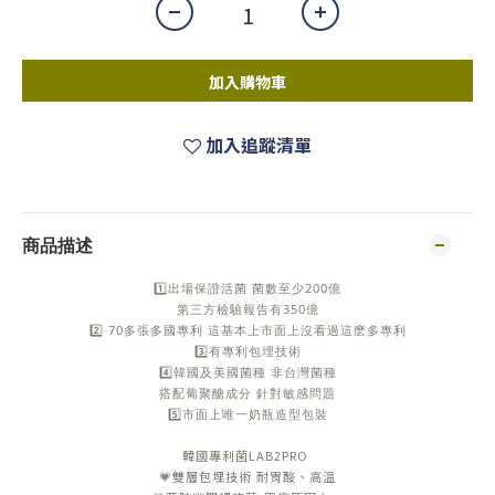
加入購物車
加入追蹤清單
商品描述
1️⃣出場保證活菌 菌數至少200億
第三方檢驗報告有350億
2️⃣ 70多張多國專利 這基本上市面上沒看過這麽多專利
3️⃣有專利包埋技術
4️⃣韓國及美國菌種 非台灣菌種
搭配葡聚醣成分 針對敏感問題
5️⃣市面上唯一奶瓶造型包裝
韓國專利菌LAB2PRO
💗雙層包埋技術 耐胃酸、高温