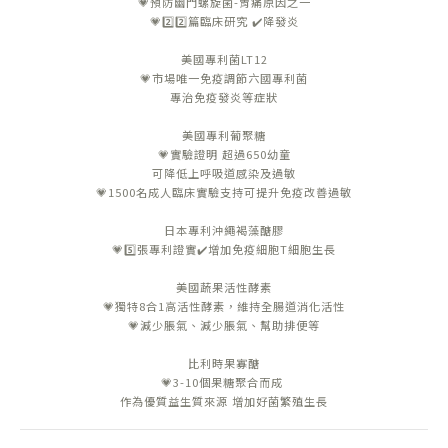
💗預防幽門螺旋菌-胃痛原因之一
💗2️⃣2️⃣篇臨床研究 ✔️降發炎
美國專利菌LT12
💗市場唯一免疫調節六國專利菌
專治免疫發炎等症狀
美國專利葡聚糖
💗實驗證明 超過650幼童
可降低上呼吸道感染及過敏
💗1500名成人臨床實驗支持可提升免疫改善過敏
日本專利沖繩褐藻醣膠
💗5️⃣張專利證實✔️增加免疫細胞T細胞生長
美國蔬果活性酵素
💗獨特8合1高活性酵素，維持全腸道消化活性
💗減少脹氣、減少脹氣、幫助排便等
比利時果寡醣
💗3-10個果糖聚合而成
作為優質益生質來源 增加好菌繁殖生長