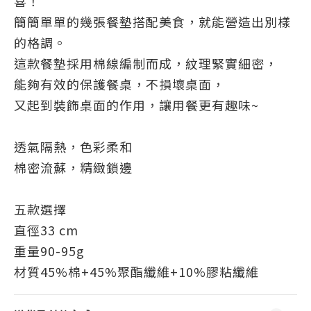
喜！
簡簡單單的幾張餐墊搭配美食，就能營造出別樣
的格調。
這款餐墊採用棉線編制而成，紋理緊實細密，
能夠有效的保護餐桌，不損壞桌面，
又起到裝飾桌面的作用，讓用餐更有趣味~
透氣隔熱，色彩柔和
棉密流蘇，精緻鎖邊
五款選擇
直徑33 cm
重量90-95g
材質45%棉+45%聚酯纖維+10%膠粘纖維