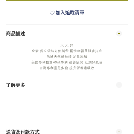
加入追蹤清單
商品描述
天 天 鋅
全素 獨立袋裝方便攜帶 兩性幸福且肌膚抗痘
法國天然酵母鋅 足量添加
美國專利核糖49張專利 改善疲勞 紅潤好氣色
台灣專利靈芝多糖 提升營養素吸收
了解更多
送貨及付款方式