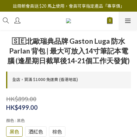
註冊新會員送 $20 馬上使用，會員可享指定產品「​專享價」
註冊新會員送 $20 馬上使用，會員可享指定產品「​專享價」
B.Y.O.B Mask Collection 任選優惠: 4件9折
註冊新會員送 $20 馬上使用，會員可享指定產品「​專享價」
🇸🇪北歐瑞典品牌 Gaston Luga 防水
Parlan 背包 | 最大可放入14寸筆記本電
腦 (逢星期日截單後14-21個工作天發貨)
全店，買滿 $1000 免運費 (香港地區)
HK$899.00
HK$499.00
顏色
: 黑色
黑色
酒紅色
棕色