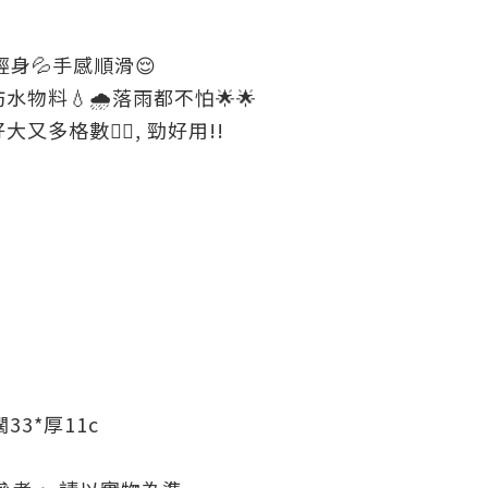
輕身💦手感順滑😌
水物料💧🌧落雨都不怕🌟🌟
又多格數👍🏻, 勁好用!!
濶33*厚11c