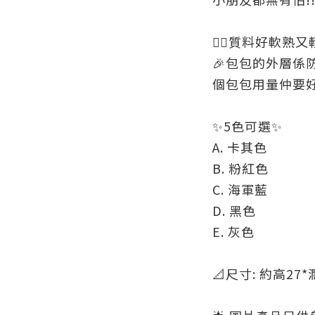
👍🏻質料好軟熟又
🎉包包的外層係防
個包包用量仲要好大
✨5色可選✨
A. 卡其色
B. 粉紅色
C. 海軍藍
D. 黑色
E. 灰色
📐尺寸: 約高27*