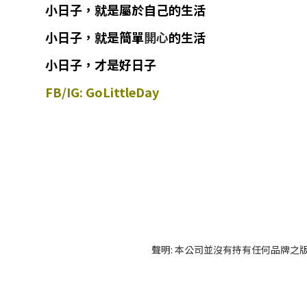
小日子
，
就
是
屬於自己的生活
小日子
，
就是簡單
開心
的生活
小日子，才是好日子
FB/IG: GoLittleDay
聲明: 本公司並沒有持有任何品牌