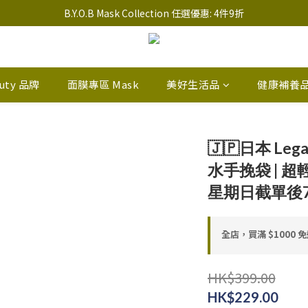
註冊新會員送 $20 馬上使用，會員可享指定產品「​專享價」
B.Y.O.B Mask Collection 任選優惠: 4件9折
註冊新會員送 $20 馬上使用，會員可享指定產品「​專享價」
auty 品牌
面膜專區 Mask
美好生活品
健康補養
🇯🇵日本 Leg
水手挽袋 | 超輕
星期日截單後7
全店，買滿 $1000 
HK$399.00
HK$229.00