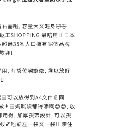
塞啦, 容量大又輕身🤣🤣
 返工SHOPPING 最啱用!! 日本
超過35%人口擁有呢個品牌
歡迎!
, 有袋位㗎🙈🙈, 🉑️以放好
🏻
🏻可以放得到A4文件📄同
嚟做👩🏻媽咪袋都得添啊😍😍, 放
G都用得, 加厚孭帶設計, 可以孭
服💕唔駛左一袋又一袋!! 湊住
!