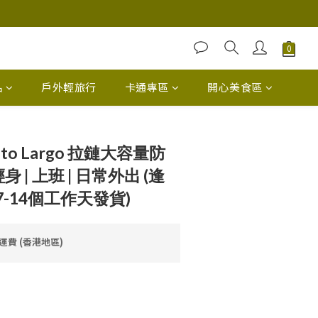
品
戶外輕旅行
卡通專區
開心美食區
ato Largo 拉鏈大容量防
身 | 上班 | 日常外出 (逢
-14個工作天發貨)
免運費 (香港地區)