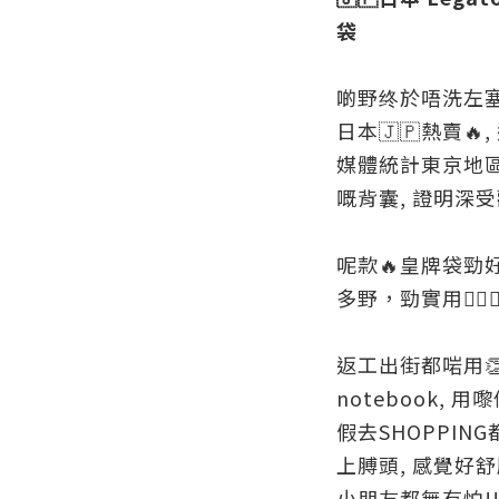
袋
啲野终於唔洗左塞右
日本🇯🇵熱賣🔥,
媒體統計東京地區
嘅背囊, 證明深受
呢款🔥皇牌袋勁好用
多野，勁實用👍🏻👍
返工出街都啱用👏
notebook, 用
假去SHOPPIN
上膊頭, 感覺好舒
小朋友都無有怕!