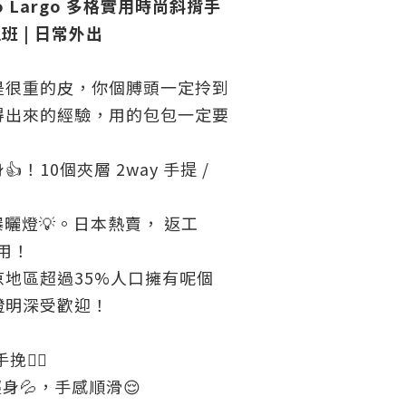
ato Largo 多格實用時尚斜揹手
上班 | 日常外出
是很重的皮，你個膊頭一定拎到
得出來的經驗，用的包包一定要
！10個夾層 2way 手提 /
爆曬燈💡。日本熱賣， 返工
啱用！
地區超過35%人口擁有呢個
證明深受歡迎！
挽👍🏻
身💦，手感順滑😌