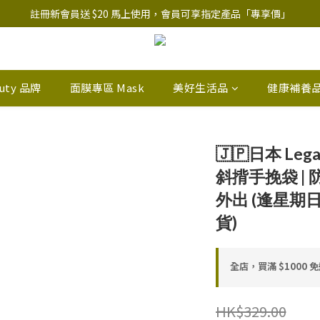
註冊新會員送 $20 馬上使用，會員可享指定產品「​專享價」
註冊新會員送 $20 馬上使用，會員可享指定產品「​專享價」
B.Y.O.B Mask Collection 任選優惠: 4件9折
註冊新會員送 $20 馬上使用，會員可享指定產品「​專享價」
auty 品牌
面膜專區 Mask
美好生活品
健康補養
🇯🇵日本 Leg
斜揹手挽袋 | 防
外出 (逢星期
貨)
全店，買滿 $1000 
HK$329.00