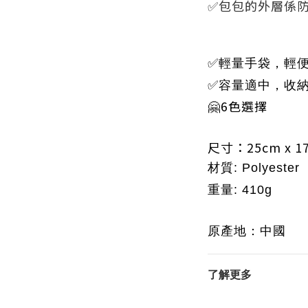
✅包包的外層係防水
✅
輕量手袋，輕
✅容量適中
，
收
🤗6色選擇
尺寸：25cm x 17
材質: Polyester
重量: 410g
原產地：中國
了解更多