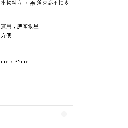
物料💧 ，🌧 落雨都不怕🌟
便實用
，
膊頭救星
納
方便
cm x 35cm