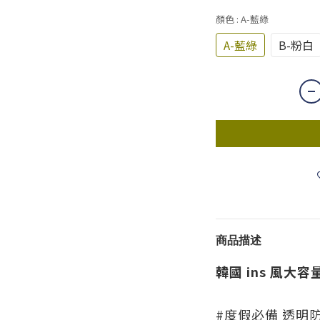
顏色
: A-藍綠
A-藍綠
B-粉白
商品描述
韓國 ins 風大
#度假必備 透明