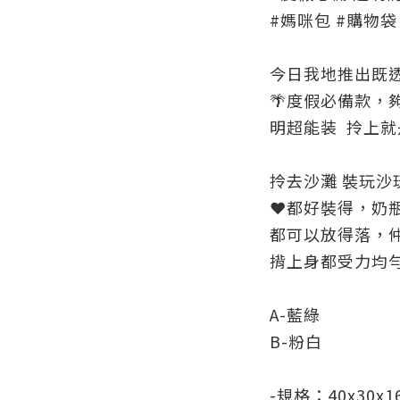
#媽咪包 #購物袋
今日我地推出既
🌴度假必備款，
明超能装 拎上就是
拎去沙灘 裝玩沙
❤️都好裝得，奶
都可以放得落，仲
揹上身都受力均勻
A-藍綠
B-粉白
-規格：40x30x1