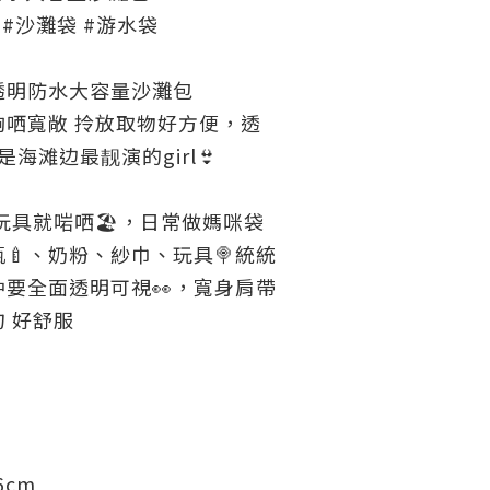
 #沙灘袋 #游水袋
透明防水大容量沙灘包
夠哂寬敞 拎放取物好方便，透
海滩边最靓演的girl👙
玩具就啱哂🏖，日常做媽咪袋
瓶🍼、奶粉、紗巾、玩具🍭統統
要全面透明可視👀，寬身肩帶
 好舒服
6cm