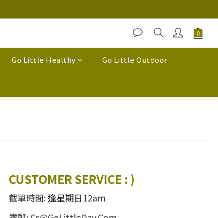
Go Little Healthy
Go Little Outdoor
CUSTOMER SERVICE : )
截單時間:
逢星期日
12am
電郵: Cs@GoLittleDay.Com