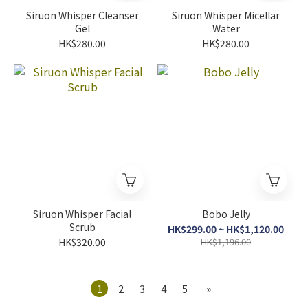
Siruon Whisper Cleanser
Siruon Whisper Micellar
Gel
Water
HK$280.00
HK$280.00
Siruon Whisper Facial
Bobo Jelly
Scrub
HK$299.00 ~ HK$1,120.00
HK$320.00
HK$1,196.00
1
2
3
4
5
»