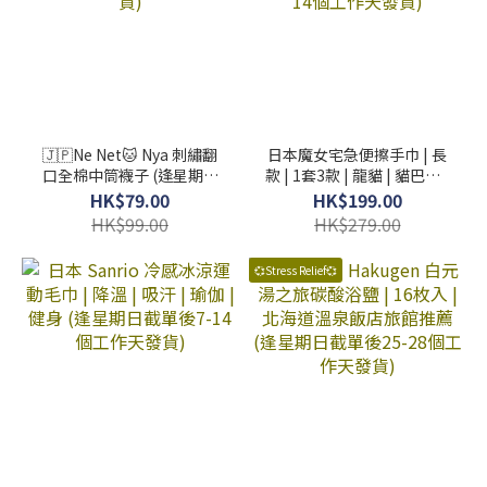
🇯🇵Ne Net🐱 Nya 刺繡翻
日本魔女宅急便擦手巾 | 長
口全棉中筒襪子 (逢星期日
款 | 1套3款 | 龍貓 | 貓巴士 |
截單後25-28個工作天發貨)
黑貓 (逢星期日截單後7-14
HK$79.00
HK$199.00
個工作天發貨)
HK$99.00
HK$279.00
💞Stress Relief💞