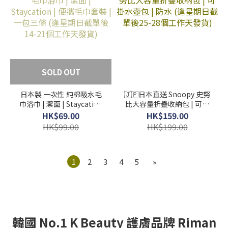
SOLD OUT
日本製 一次性 純棉吸水毛
🇯🇵日本直送 Snoopy 史努
巾浴巾 | 潔面 | Staycation
比大容量折疊收納包 | 可掛
| 便攜毛巾套裝 | 一包三條
水壺包 | 防水 (逢星期日截
HK$69.00
HK$159.00
(逢星期日截單後14-21個工
單後25-28個工作天發貨)
HK$99.00
HK$199.00
作天發貨)
1
2
3
4
5
»
韓國 No.1 K Beauty 護膚品牌 Riman