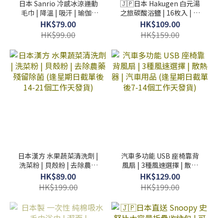
日本 Sanrio 冷感冰涼運動
🇯🇵日本 Hakugen 白元湯
毛巾 | 降溫 | 吸汗 | 瑜伽 |
之旅碳酸浴鹽 | 16枚入 | 北
健身 (逢星期日截單後7-14
海道溫泉飯店旅館推薦 (逢
HK$79.00
HK$109.00
個工作天發貨)
星期日截單後25-28個工作
HK$99.00
HK$159.00
天發貨)
日本漢方 水果蔬菜清洗劑 |
汽車多功能 USB 座椅靠背
洗菜粉 | 貝殼粉 | 去除農藥
風扇 | 3種風速選擇 | 散熱
殘留除菌 (逢星期日截單後
器 | 汽車用品 (逢星期日截
HK$89.00
HK$129.00
14-21個工作天發貨)
單後7-14個工作天發貨)
HK$199.00
HK$199.00