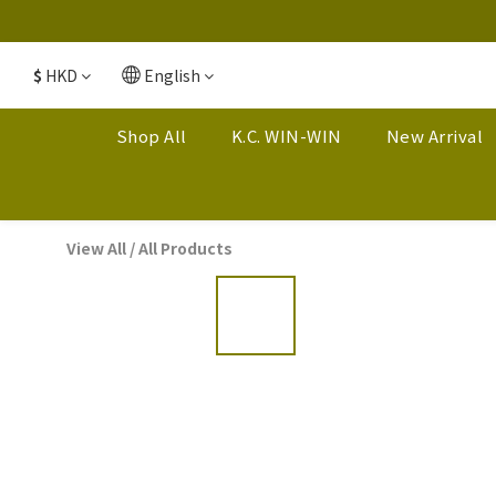
$
HKD
English
Shop All
K.C. WIN-WIN
New Arrival
View All
/
All Products