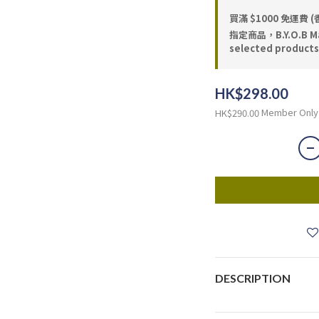
買滿 $1000 免運費 (
指定商品，B.Y.O.B Ma
selected products
HK$298.00
Member Only
HK$290.00
DESCRIPTION