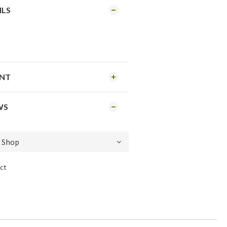
ILS
ENT
WS
ct