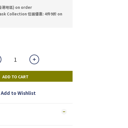
香港地區) on order
sk Collection 任選優惠: 4件9折 on
ADD TO CART
Add to Wishlist