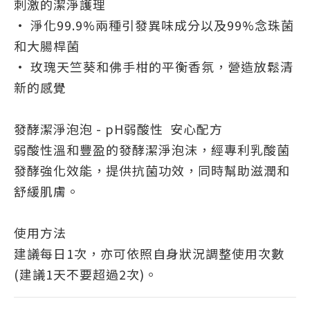
刺激的潔淨護理
• 淨化99.9%兩種引發異味成分以及99%念珠菌
和大腸桿菌
• 玫瑰天竺葵和佛手柑的平衡香氛，營造放鬆清
新的感覺
發酵潔淨泡泡 - pH弱酸性 安心配方
弱酸性溫和豐盈的發酵潔淨泡沫，經專利乳酸菌
發酵強化效能，提供抗菌功效，同時幫助滋潤和
舒緩肌膚。
使用方法
建議每日1次，亦可依照自身狀況調整使用次數
(建議1天不要超過2次)。