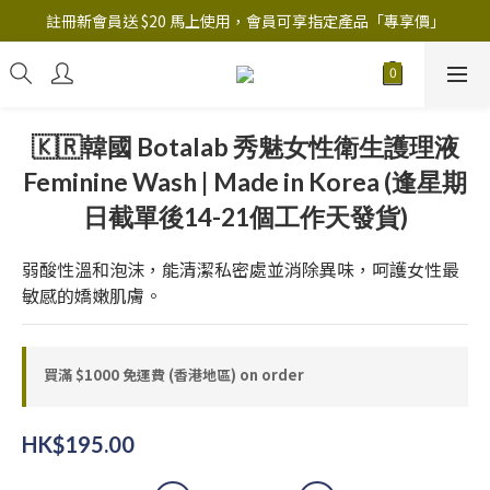
註冊新會員送 $20 馬上使用，會員可享指定產品「​專享價」
註冊新會員送 $20 馬上使用，會員可享指定產品「​專享價」
B.Y.O.B Mask Collection 任選優惠: 4件9折
註冊新會員送 $20 馬上使用，會員可享指定產品「​專享價」
🇰🇷韓國 Botalab 秀魅女性衛生護理液
Feminine Wash | Made in Korea (逢星期
日截單後14-21個工作天發貨)
弱酸性溫和泡沫，能清潔私密處並消除異味，呵護女性最
敏感的嬌嫩肌膚。
買滿 $1000 免運費 (香港地區) on order
HK$195.00