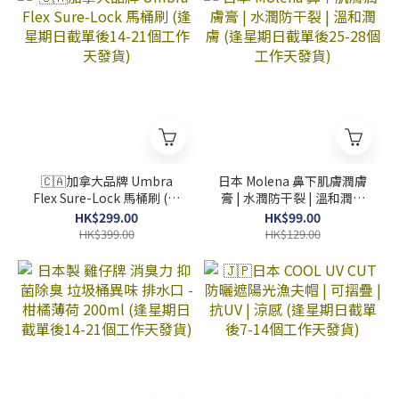
🇨🇦加拿大品牌 Umbra
日本 Molena 鼻下肌膚潤膚
Flex Sure-Lock 馬桶刷 (逢
膏 | 水潤防干裂 | 溫和潤膚
星期日截單後14-21個工作
(逢星期日截單後25-28個工
HK$299.00
HK$99.00
天發貨)
作天發貨)
HK$399.00
HK$129.00