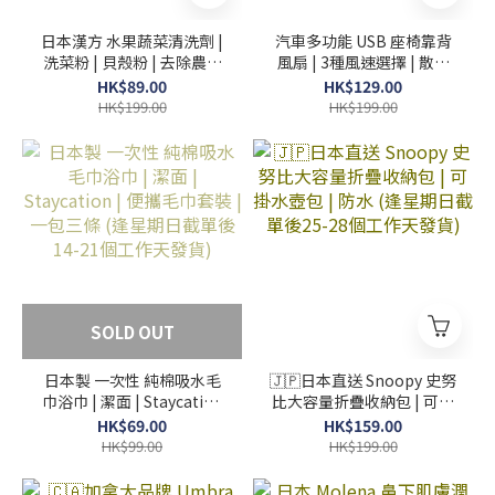
日本漢方 水果蔬菜清洗劑 |
汽車多功能 USB 座椅靠背
洗菜粉 | 貝殼粉 | 去除農藥
風扇 | 3種風速選擇 | 散熱
殘留除菌 (逢星期日截單後
器 | 汽車用品 (逢星期日截
HK$89.00
HK$129.00
14-21個工作天發貨)
單後7-14個工作天發貨)
HK$199.00
HK$199.00
SOLD OUT
日本製 一次性 純棉吸水毛
🇯🇵日本直送 Snoopy 史努
巾浴巾 | 潔面 | Staycation
比大容量折疊收納包 | 可掛
| 便攜毛巾套裝 | 一包三條
水壺包 | 防水 (逢星期日截
HK$69.00
HK$159.00
(逢星期日截單後14-21個工
單後25-28個工作天發貨)
HK$99.00
HK$199.00
作天發貨)