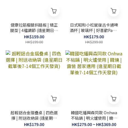
健康拉筋瘦腿斜踏板 | 矯正
日式昭和小松鼠復古卡通啤
腿型 | 4檔調節 (逢星期日截
酒杯 | 玻璃杯 | 好喜歡Party
單後7-14個工作天發貨)
用 (逢星期日截單後7-14個
HK$159.00
HK$179.00
工作天發貨)
HK$199.00
HK$299.00
超輕鋁合金摺疊桌 | 四色選
韓國吃播興森同款 Onhwa
擇 | 附送收納袋 (逢星期日
不粘鍋 | 明火爐使用 | 韓燒
截單後7-14個工作天發貨)
| 露營 居家適用 (逢星期日
HK$179.00
HK$279.00 ~ HK$369.00