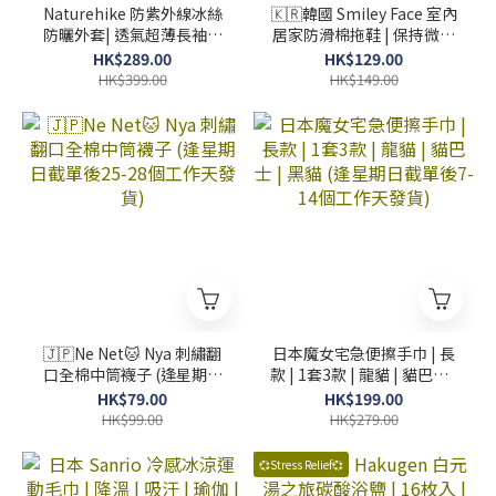
Naturehike 防紫外線冰絲
🇰🇷韓國 Smiley Face 室內
防曬外套| 透氣超薄長袖衣
居家防滑棉拖鞋 | 保持微笑
| 散熱吸濕 (逢星期日截單
🙂 (逢星期日截單後7-14個
HK$289.00
HK$129.00
後7-14個工作天發貨)
工作天發貨)
HK$399.00
HK$149.00
🇯🇵Ne Net🐱 Nya 刺繡翻
日本魔女宅急便擦手巾 | 長
口全棉中筒襪子 (逢星期日
款 | 1套3款 | 龍貓 | 貓巴士 |
截單後25-28個工作天發貨)
黑貓 (逢星期日截單後7-14
HK$79.00
HK$199.00
個工作天發貨)
HK$99.00
HK$279.00
💞Stress Relief💞