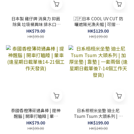
日本製 雞仔牌 消臭力 抑菌
🇯🇵日本 COOL UV CUT 防
除臭 垃圾桶異味 排水口 -
曬遮陽光漁夫帽 | 可摺疊 |
柑橘薄荷 200ml (逢星期日
抗UV | 涼感 (逢星期日截單
HK$79.00
HK$129.00
截單後14-21個工作天發貨)
後7-14個工作天發貨)
HK$99.00
HK$199.00
泰國香橙薄荷通鼻棒 | 提神
日系榻榻米坐墊 迪士尼
醒腦 | 開車打瞌睡 | 暈車
Tsum Tsum 大頭系列 | 加
(逢星期日截單後14-21個工
厚坐墊 | 靠墊 | 一套兩個
HK$79.00
HK$199.00
作天發貨)
(逢星期日截單後7-14個工
HK$99.00
HK$249.00
作天發貨)