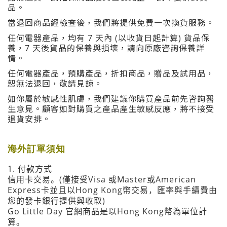
品。
當退回商品經檢查後，我們將提供免費一次換貨服務。
任何電器產品，均有 7 天內 (以收貨日起計算) 貨品保
養，7 天後貨品的保養與損壞，請向原廠咨詢保養詳
情。
任何電器產品，預購產品，折扣商品，贈品及試用品，
恕無法退回，敬請見諒。
如你屬於敏感性肌膚，我們建議你購買產品前先咨詢醫
生意見。顧客如對購買之產品產生敏感反應，將不接受
退貨安排。
海外訂單須知
1.
付款方式
(
Visa
Master
American
信用卡交易。
僅接受
或
或
Express
Hong Kong
卡並且以
幣交易，匯率與手續費由
)
您的發卡銀行提供與收取
Go Little Day
Hong Kong
官網商品是以
幣為單位計
算。