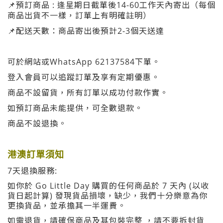
📌
預訂商品 :
逢星期日截單
後14-60
工作天內寄出
（每個
商品
出貨
不一樣，訂單上有明確註明）
📌
配送天數
：
商品寄出後預計2-3
個
天送達
可於網站或WhatsApp 62137584下單。
登入會員可以追蹤訂單及享有定期優惠。
商品不設留貨，所有訂單以成功付款作實。
如預訂商品未能提供，可全數退款。
商品不設退換。
港澳訂單須知
7天退換服務:
如你於 Go Little Day 購買的任何商品於 7 天內 (以收
貨日起計算) 發現貨品損壞，缺少，我們十分樂意為你
更換貨品，並承擔其一半運費。
如需退貨，請確保商品及其包裝完整 ，請不要拆封貨