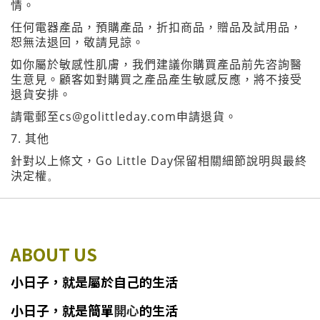
情。
任何電器產品，預購產品，折扣商品，贈品及試用品，
恕無法退回，敬請見諒。
如你屬於敏感性肌膚，我們建議你購買產品前先咨詢醫
生意見。顧客如對購買之產品產生敏感反應，將不接受
退貨安排。
cs@golittleday.com
請
電郵至
申請退貨。
7.
其他
Go Little Day
針對以上條文，
保留相關細節說明與最終
決定權
。
ABOUT US
小日子
，
就
是
屬於自己的生活
小日子
，
就是簡單
開心
的生活