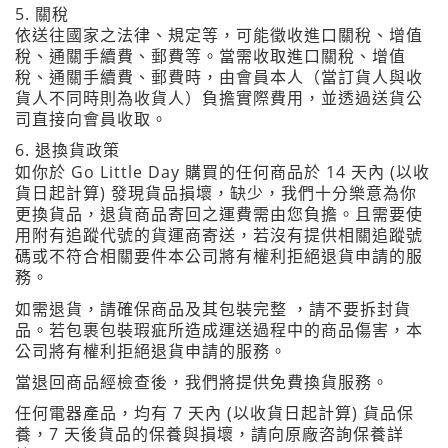
5.
關稅
依送往國家之法律、規定等，可能徵收進口關稅、增值
稅、通關手續費、郵費等。當需收取進口關稅、增值
稅、通關手續費、郵費時，由會員本人（當訂貨人與收
貨人不同時則為收貨人）負擔實際費用，並透過送貨公
司直接向會員收取。
6.
退換貨政策
Go Little Day
14
(
如你於
購買的任何商品於
天內
以收
)
貨日起計算
發現貨品損壞，缺少，我們十分樂意為你
更換貨品，退貨商品寄回之運費需由您負擔。且需要使
用附有追蹤代號的貨運商寄送，若沒有提供相關追蹤號
碼或不符合相關要件本公司將有權利拒絕退貨申請的服
務。
如需退貨，請確保商品及其包裝完整
，請不要拆封貨
品。若包裹包裝瑕疵所造成運送過程中的商品傷害，本
公司將有權利拒絕退貨申請的服務。
當退回商品經檢查後，我們將提供免費換貨服務。
7
(
)
任何電器產品，均有
天內
以收貨日起計算
貨品保
7
養，
天後貨品的保養與損壞，請向原廠咨詢保養詳