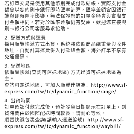
若訂單交易是使用其他幣別完成付款結帳，實際支付金
額會以您的刷卡銀行即時匯率計算，匯率差額會因銀行
端與即時匯率影響，無法保證您的訂單金額會與實際支
付金額相同。若對於匯率差額仍有疑慮，歡迎您直接與
刷卡銀行公司客服尋求協助。
2.
配送方式與運費
採用順豐快遞方式出貨，系統將依照商品總重量與收件
地址，自動計算運費併入付款總金額，海外訂單不享有
免運優惠。
3.
配送地區
(
)
依順豐快遞
查詢可運送地區
方式出貨可送達地區為
主。
http://www.sf-
查詢可運送地區，可加入順豐連結為：
express.com/tw/tc/dynamic_function/range/
4.
出貨時間
訂單確認付款完成後，預計發貨日期顯示在訂單上，到
貨時間由於國際配送時間較長，請耐心等候。
http://www.sf-
(
):
順豐快遞包裹查詢
請輸入運送編號
express.com/tw/tc/dynamic_function/waybill/