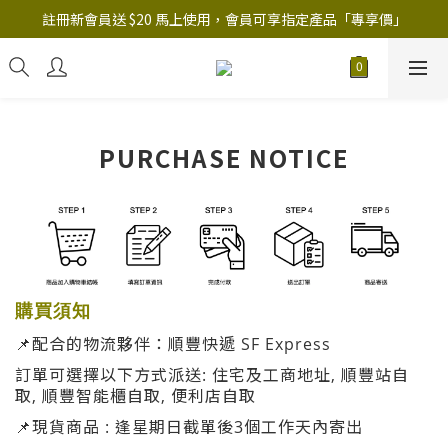
註冊新會員送 $20 馬上使用，會員可享指定產品「​專享價」
註冊新會員送 $20 馬上使用，會員可享指定產品「​專享價」
B.Y.O.B Mask Collection 任選優惠: 4件9折
註冊新會員送 $20 馬上使用，會員可享指定產品「​專享價」
PURCHASE NOTICE
購買
須知
📌配合的物流夥伴：順豐快遞 SF Express
訂單可選擇以下方式派送: 住宅及工商地址,
順豐站自
取,
順豐智能櫃自取,
便利店自取
📌
現貨商品 : 逢星期日截單後3
個
工作天內寄出