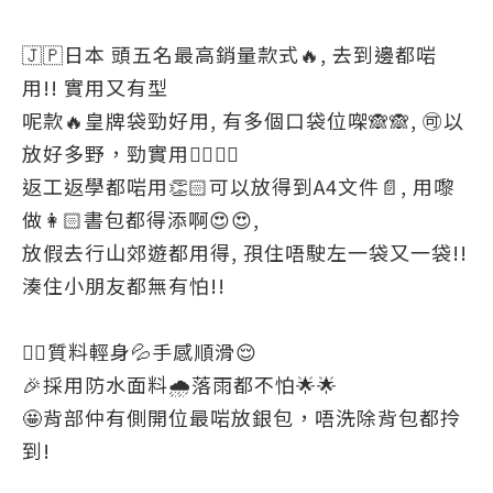
🇯🇵日本 頭五名最高銷量款式🔥, 去到邊都啱
用!! 實用又有型
呢款🔥皇牌袋勁好用, 有多個口袋位㗎🙈🙈, 🉑以
放好多野，勁實用👍🏻👍🏻
返工返學都啱用👏🏻可以放得到A4文件📄, 用嚟
做👩🏻書包都得添啊😍😍,
放假去行山郊遊都用得, 孭住唔駛左一袋又一袋!!
湊住小朋友都無有怕!!
👍🏻質料輕身💦手感順滑😌
🎉採用防水面料🌧落雨都不怕🌟🌟
🤩背部仲有側開位最啱放銀包，唔洗除背包都拎
到!