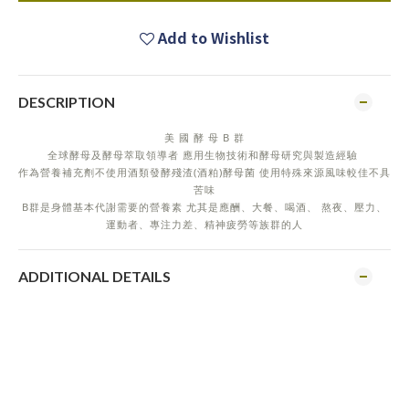
Add to Wishlist
DESCRIPTION
美 國 酵 母 B 群
全球酵母及酵母萃取領導者 應用生物技術和酵母研究與製造經驗
作為營養補充劑不使用酒類發酵殘渣(酒粕)酵母菌 使用特殊來源風味較佳不具
苦味
B群是身體基本代謝需要的營養素 尤其是應酬、大餐、喝酒、 熬夜、壓力、
運動者、專注力差、精神疲勞等族群的人
ADDITIONAL DETAILS