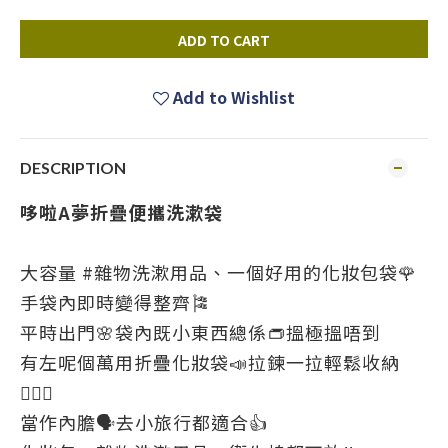
ADD TO CART
Add to Wishlist
DESCRIPTION
哆啦A夢折疊便攜洗漱袋
大容量 #雜物洗漱用品、一個好用的化妝包袋🌹
手袋內即時變得整齊🎏
平時出門🌸袋內既小東西總係👝搵極搵唔到
有左呢個萬用折疊化妝袋📣拉鍊一拉輕鬆收納
🙋🏼‍♀️
當作內膽🗣️去小旅行都適合👍