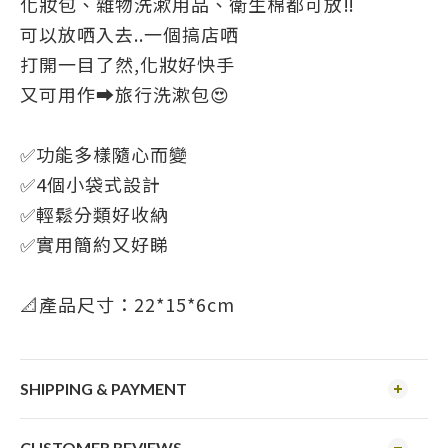
化妝包、雜物洗漱用品、衛生棉都可放‼️
可以放哂入去..一個搞店哂
打開一目了然,化妝好快手
又可用作➡️旅行洗漱包😍
✅功能多樣隨心而變
✅4個小袋式設計
✅輕鬆分類好收納
✅實用簡約又好睇
📐產品尺寸：22*15*6cm
SHIPPING & PAYMENT
CUSTOMER REVIEWS