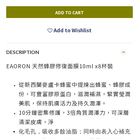
ADD TO CART
Add to Wishlist
DESCRIPTION
EAORON 天然蜂膠修復面膜10ml x8杯裝
從新西蘭麥盧卡蜂蜜中提煉出蜂蜜、蜂膠成
份，可豐富膠原蛋白，滋潤補濕，緊實瑩潤
美肌，保持肌膚活力及持久潤澤。
10分鐘密集修護，3倍角質潤澤力，可深層
清潔皮膚，淨
化毛孔，吸收多餘油脂；同時由表入心補充