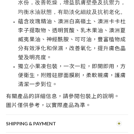
水份，改善乾燥，增益肌膚壁壘及抗禦力，
均衡水油狀態，有助淡化細紋及抗初老化。
蘊含玫瑰精油、澳洲白高嶺土、澳洲卡卡杜
李子提取物、透明質酸、乳木果油、澳洲夏
威夷果油、神經酰胺、可可油，豐富植物成
分有效淨化和保濕，改善氧化，提升膚色晶
瑩及明亮度。
獨立小果凍包裝，一次一粒，即開即用，方
便衛生，附贈硅膠面膜刷，柔軟親膚，護膚
清潔一步到位。
有關產品的詳細信息，請參閱包裝上的說明。
圖片僅供參考，以實際產品為準。
SHIPPING & PAYMENT