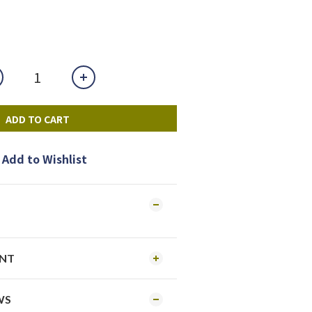
ADD TO CART
Add to Wishlist
ENT
WS