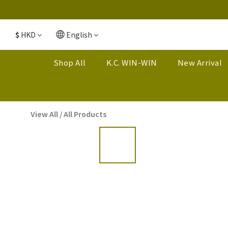
$
HKD
English
Shop All
K.C. WIN-WIN
New Arrival
View All
/
All Products