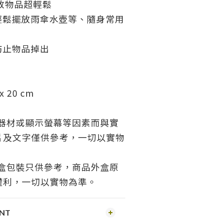
收放物品超輕鬆
輕鬆擺放雨傘水壺等、隨身常用
防止物品掉出
x 20 cm
攝器材或顯示螢幕等因素而與實
片及文字僅供參考，一切以實物
外盒包裝只供參考，商品外盒原
權利，一切以實物為準。
ENT