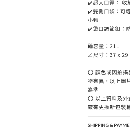
✔️超大口徑： 
✔️雙側口袋：可
小物
✔️袋口調節釦：
🛍️容量：21L
📐尺寸：37 x 29 
⭕️ 顏色或因拍
物有異，以上圖
為準
⭕️ 以上資料及
廠有更換新包裝
SHIPPING & PAYM