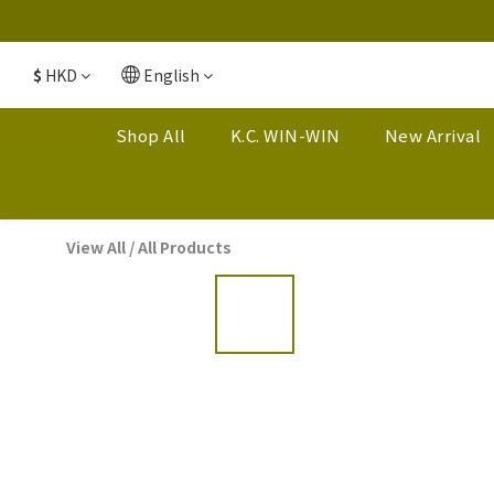
$
HKD
English
Shop All
K.C. WIN-WIN
New Arrival
View All
/
All Products