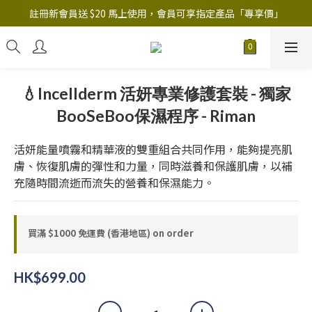
註冊新會員送 $20 馬上使用，會員可享指定產品「​專享價」
註冊新會員送 $20 馬上使用，會員可享指定產品「​專享價」
B.Y.O.B Mask Collection 任選優惠: 4件9折
註冊新會員送 $20 馬上使用，會員可享指定產品「​專享價」
💧Incellderm 活妍專業修護套裝 - 獨家
BooSeBoo保濕程序 - Riman
活妍能量噴霧和精華液的雙重組合共同作用，能夠提亮肌
膚、恢復肌膚的彈性和力量，同時滋養和保護肌膚，以補
充隨時間流逝而流失的營養和保濕能力。
買滿 $1000 免運費 (香港地區) on order
HK$699.00