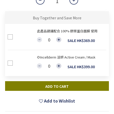
Buy Together and Save More
此產品建議配合 100% 膠原蛋白面膜 使用
SALE HK$369.00
🌻Incellderm 活妍 Active Cream / Mask
SALE HK$399.00
ADD TO CART
Add to Wishlist