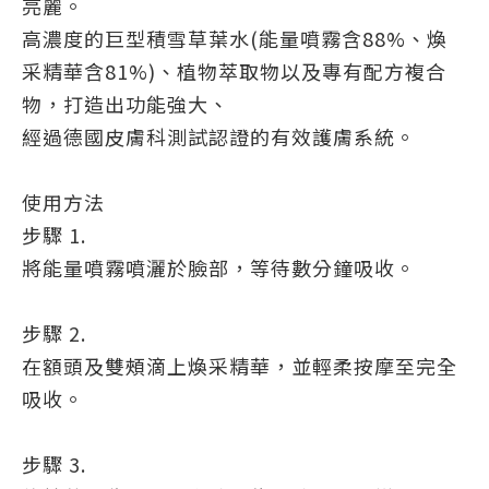
亮麗。
高濃度的巨型積雪草葉水(能量噴霧含88%、煥
采精華含81%)、植物萃取物以及專有配方複合
物，打造出功能強大、
經過德國皮膚科測試認證的有效護膚系統。
使用方法
步驟 1.
將能量噴霧噴灑於臉部，等待數分鐘吸收。
步驟 2.
在額頭及雙頰滴上煥采精華，並輕柔按摩至完全
吸收。
步驟 3.