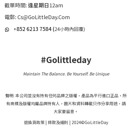
截單時間:
逢星期日
12am
電郵: Cs@GoLittleDay.Com
852 6213 7584 (
+
24小時內回覆)
#Golittleday
Maintain The Balance. Be Yourself
.
Be Unique
聲明: 本公司並沒有持有任何品牌之版權，產品為平行進口正品，所
有商標及版權均屬品牌持有人，圖片和資料轉載只作分享用途，請
大家要留意。
退換貨政策
|
條款及細則
| 2024©GoLittleDay