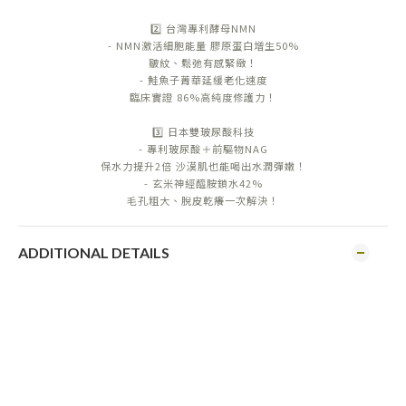
2️⃣ 台灣專利酵母NMN
- NMN激活細胞能量 膠原蛋白增生50%
皺紋、鬆弛有感緊緻！
- 鮭魚子菁華延緩老化速度
臨床實證 86%高純度修護力！
3️⃣ 日本雙玻尿酸科技
- 專利玻尿酸＋前驅物NAG
保水力提升2倍 沙漠肌也能喝出水潤彈嫩！
- 玄米神經醯胺鎖水42%
毛孔粗大、脫皮乾癢一次解決！
ADDITIONAL DETAILS