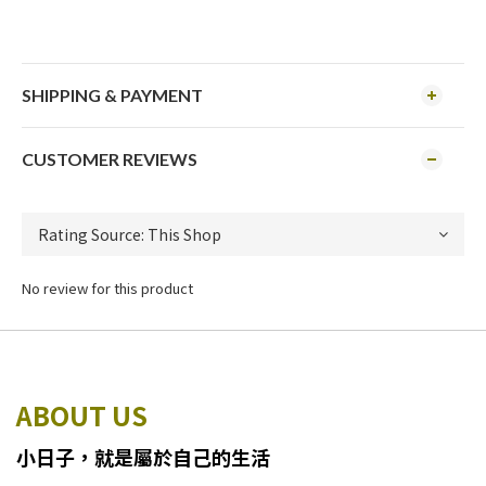
SHIPPING & PAYMENT
CUSTOMER REVIEWS
No review for this product
ABOUT US
小日子
，
就
是
屬於自己的生活