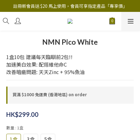
註冊新會員送 $20 馬上使用，會員可享指定產品「​專享價」
註冊新會員送 $20 馬上使用，會員可享指定產品「​專享價」
B.Y.O.B Mask Collection 任選優惠: 4件9折
註冊新會員送 $20 馬上使用，會員可享指定產品「​專享價」
NMN Pico White
1盒10包 建議每天臨瞓前2包!!
加速美白效果: 配搭維他命C
改善暗瘡問題: 天天Zinc + 95%魚油
買滿 $1000 免運費 (香港地區) on order
HK$299.00
數量
: 1盒
1盒
3盒
5盒