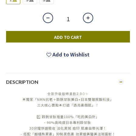
ADD TO CART
Add to Wishlist
DESCRIPTION
全新升級版蜂巢飲2.0🥚✨
🌟獨家「NMN抗老＋穀胱甘肽美白+日本雙玻尿酸科技」
三大核心賣點🌟打造「透亮素顏肌」！
1️⃣ 穀胱甘肽增量100%「吃的美白針」
- 98%高純度日本專利穀甘肽
30分鐘快速吸收 淡化黑斑 痘印 肌膚自帶光澤！
- 搭配「越橘熊果素」抑制黑色素 效果媲美醫美淡斑雷射！