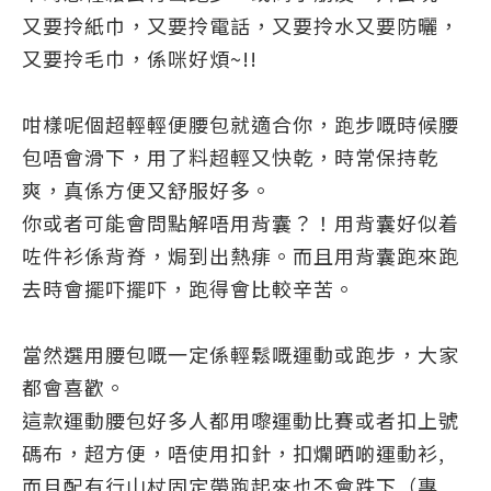
又要拎紙巾，又要拎電話，又要拎水又要防曬，
又要拎毛巾，係咪好煩~!!
咁樣呢個超輕輕便腰包就適合你，跑步嘅時候腰
包唔會滑下，用了料超輕又快乾，時常保持乾
爽，真係方便又舒服好多。
你或者可能會問點解唔用背囊？！用背囊好似着
咗件衫係背脊，焗到出熱痱。而且用背囊跑來跑
去時會擺吓擺吓，跑得會比較辛苦。
當然選用腰包嘅一定係輕鬆嘅運動或跑步，大家
都會喜歡。
這款運動腰包好多人都用嚟運動比賽或者扣上號
碼布，超方便，唔使用扣針，扣爛晒啲運動衫,
而且配有行山杖固定帶跑起來也不會跌下（專