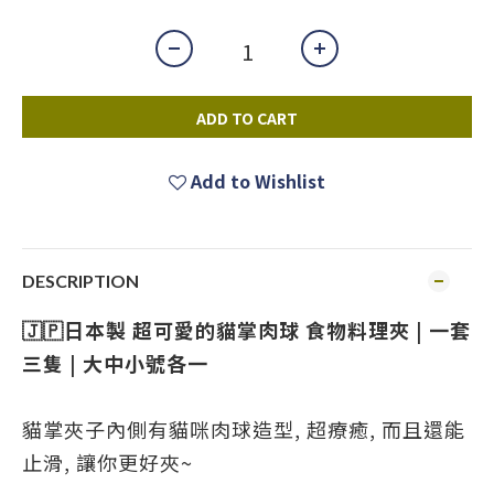
ADD TO CART
Add to Wishlist
DESCRIPTION
🇯🇵日本製 超可愛的貓掌肉球 食物料理夾
| 一套
三隻 | 大中小號各一
貓掌夾子內側有貓咪肉球造型, 超療癒, 而且還能
止滑, 讓你更好夾~