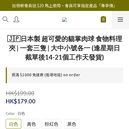
註冊新會員送 $20 馬上使用，會員可享指定產品「​專享價」
註冊新會員送 $20 馬上使用，會員可享指定產品「​專享價」
B.Y.O.B Mask Collection 任選優惠: 4件9折
註冊新會員送 $20 馬上使用，會員可享指定產品「​專享價」
🇯🇵日本製 超可愛的貓掌肉球 食物料理
夾 | 一套三隻 | 大中小號各一 (逢星期日
截單後14-21個工作天發貨)
買滿 $1000 免運費 (香港地區) on order
HK$199.00
HK$179.00
Color
: 白色
白色
黃色
粉紅色
黑色