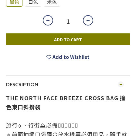
黑色
白色
米色
ADD TO CART
Add to Wishlist
DESCRIPTION
THE NORTH FACE BREEZE CROSS BAG 撞
色束口斜揹袋
旅行✈️、行街⛰️必備🙋🏻‍♀️🙋🏻‍♀️
🔹前面抽繩口袋適合放水樽等必須用品，隨手就