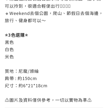
可以拎到，很適合輕便出行👍🏻👍🏻
🔹Weekend去個公園，爬山、節假日去個海邊，
旅行、健身都可以～
⭐3色選購⭐
黑色
白色
米色
質地：尼龍/滌綸
肩帶 : 約150cm
尺寸：約6*21*18cm
⚠圖片及資料僅供參考，一切以實物為準⚠️