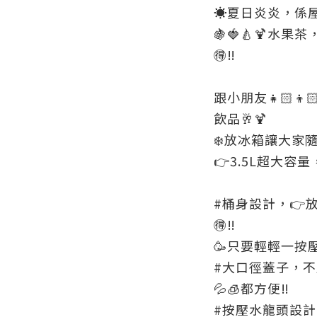
☀️夏日炎炎，係
🍇🍓🍐🍹水
🉐‼️
跟小朋友👧🏻👦
飲品🥂🍹
❄️放冰箱讓大家
👉3.5L超大容量，
#桶身設計，👉
🉐‼️
🥳只要輕輕一按壓
#大口徑蓋子，
💦🧊都方便‼️
#按壓水龍頭設計