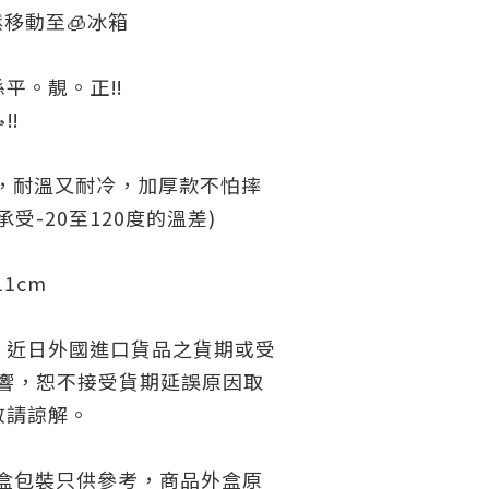
鬆移動至🧊冰箱
平。靚。正‼️
‼️
質，耐溫又耐冷，加厚款不怕摔
受-20至120度的溫差)
11cm
，近日外國進口貨品之貨期或受
影響，恕不接受貨期延誤原因取
敬請諒解。
外盒包裝只供參考，商品外盒原