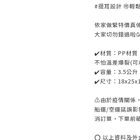
#提耳設計 🉑輕
依家做緊特價真係
大家切勿錯過啦🥳
✔️材質：PP材
不怕溫差爆裂(可承
✔️容量：3.5公升
✔️尺寸：
18x25x
⚠️由於疫情關係
船運/空運延誤
消訂單，下單前
⭕ 以上資料及