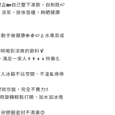
屋企🏡自己整下凍飲，自制既🍉
果茶，涼茶，放係雪櫃，夠晒健康
🏻動手做健康🍓🍇🍉🍐水果茶或
隨時喝到涼爽的飲料🍹
滿足一家人👨‍👩‍👧‍👧所需💪
放入冰箱不佔空間、不凌亂🉐🉐
就🉑裝，完全不費力‼️
不用旋轉輕鬆打開，加水加冰塊
 矽膠圈密封不滴漏😍