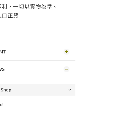
權利，一切以實物為準。
進口正貨
ENT
WS
ct