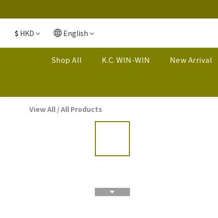
$
HKD
English
Shop All
K.C. WIN-WIN
New Arrival
View All
/
All Products