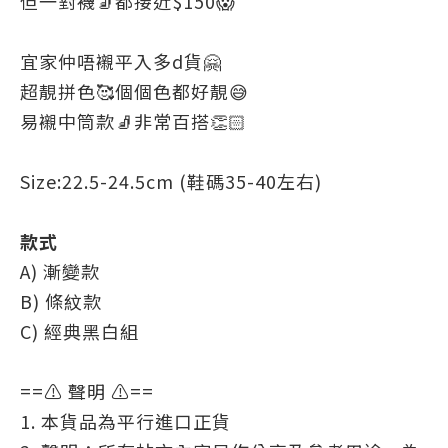
但一對襪🧦都接近$150😱
宜家仲唔襯平入多d貨🤗
超靚拼色🥰個個色都好靚😅
易襯中筒款🧦非常百搭👏🏻
Size:22.5-24.5cm (鞋碼35-40左右)
款式
A) 漸變款
B) 條紋款
C) 經典黑白組
==⚠️ 聲明 ⚠️==
1. 本貨品為平行進口正貨