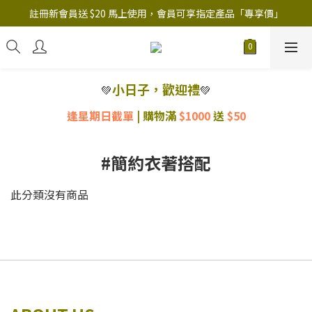
註冊新會員送 $20 馬上使用，會員可享指定產品「​專享價」
註冊新會員送 $20 馬上使用，會員可享指定產品「​專享價」
B.Y.O.B Mask Collection 任選優惠: 4件9折
註冊新會員送 $20 馬上使用，會員可享指定產品「​專享價」
小日子，歡迎禮
💚
💚
逢星期日截單
|
購物滿
$1000
送
$50
#簡約衣著搭配
此分類沒有商品