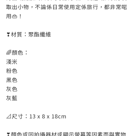
取出小物，不論係日常使用定係旅行，都非常啱
用👜！
❣材質：聚酯纖維
🌈顏色：
淺米
粉色
黑色
灰色
灰藍
📐尺寸：13 x 8 x 18cm
❣顏色或因拍攝器材或顯示螢幕等因素而與實物