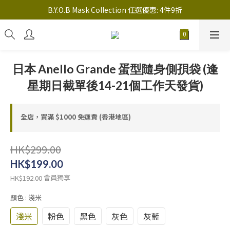
註冊新會員送 $20 馬上使用，會員可享指定產品「​專享價」
B.Y.O.B Mask Collection 任選優惠: 4件9折
註冊新會員送 $20 馬上使用，會員可享指定產品「​專享價」
日本 Anello Grande 蛋型隨身側孭袋 (逢
星期日截單後14-21個工作天發貨)
全店，買滿 $1000 免運費 (香港地區)
HK$299.00
HK$199.00
會員獨享
HK$192.00
顏色
: 淺米
淺米
粉色
黑色
灰色
灰藍