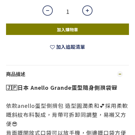
加入購物車
加入追蹤清單
商品描述
🇯🇵日本 Anello Grande蛋型隨身側孭袋🎒
依款anello蛋型側揹包 造型圓潤柔和💕採用柔軟
嘅斜紋布料製成，背帶可拆卸同調整，易襯又方
便😎
背面嘅開放式口袋可以放手機，側邊嘅口袋方便