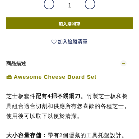
加入購物車
加入追蹤清單
商品描述
🧀 Awesome Cheese Board Set
配有4把不銹鋼刀
芝士板套件
。
竹製
芝士
板和餐
具組合適合切割和供應所有您喜歡的各種
芝士
。
使用後可以取下以便於清潔。
大
小
容量存儲
：
帶有2個隱藏的工具托盤
設計。