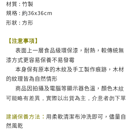
材質 : 竹製
規格 :
36x36cm
約
形狀 : 方形
【注意事項】
·
表面上一層食品級環保漆，耐熱，較傳統無
漆方式更容易保養不易發霉
·
本身保有原本的木紋及手工製作痕跡，木材
的紋理皆為自然情形
·
商品因拍攝及電腦等顯示器色溫，顏色
木紋
可能略有差異，實際以出貨為主
，介意者勿下單
建議保養方法：
用柔軟清潔布沖洗即可，儘量自
然風乾