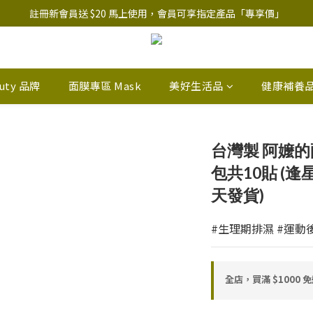
註冊新會員送 $20 馬上使用，會員可享指定產品「​專享價」
註冊新會員送 $20 馬上使用，會員可享指定產品「​專享價」
B.Y.O.B Mask Collection 任選優惠: 4件9折
註冊新會員送 $20 馬上使用，會員可享指定產品「​專享價」
auty 品牌
面膜專區 Mask
美好生活品
健康補養
台灣製 阿嬤的配
包共10貼 (逢
天發貨)
#生理期排濕 #運動
全店，買滿 $1000 