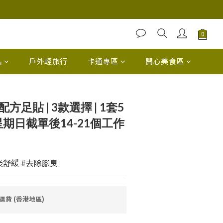
品
戶外輕旅行
卡通專區
開心美食區
方足貼 | 3款選擇 | 1套5
星期日截單後14-21個工作
後舒緩 #去除腳臭
免運費 (香港地區)