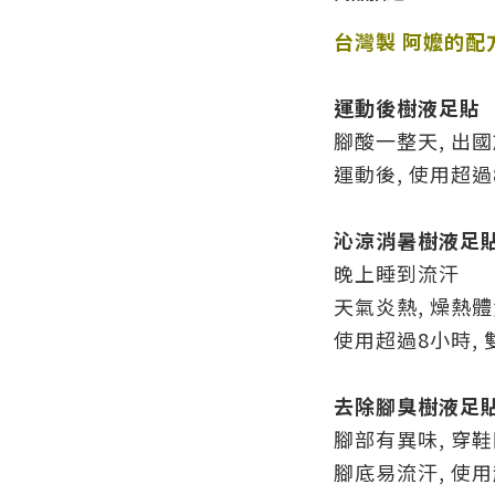
台灣製 阿嬤的配方
運動後
樹液足貼
腳酸一整天, 出國
運動後, 使用超過
沁涼消暑
樹液足
晚上睡到流汗
天氣炎熱, 燥熱
使用超過8小時,
去除腳臭
樹液足
腳部有異味, 穿
腳底易流汗, 使用