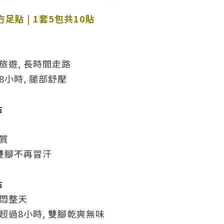
足貼 | 1套5包共10貼
旅遊, 長時間走路
8小時, 腿部舒壓
貼
體質
 雙腳不再冒汗
貼
鞋悶整天
超過8小時, 雙腳乾爽無味