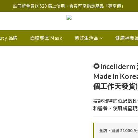
註冊新會員送 $20 馬上使用，會員可享指定產品「​專享價」
註冊新會員送 $20 馬上使用，會員可享指定產品「​專享價」
B.Y.O.B Mask Collection 任選優惠: 4件9折
註冊新會員送 $20 馬上使用，會員可享指定產品「​專享價」
auty 品牌
面膜專區 Mask
美好生活品
健康補養
🌻Incellder
Made in Ko
個工作天發貨)
這款獨特的低過敏性
和營養，使肌膚呈現
全店，買滿 $1000 