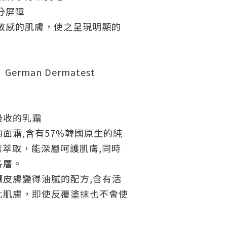
分屏障
最敏感的肌膚，使之呈現明顯的
| German Dermatest
吸收的乳霜
面霜,含有57%韓國原生的純
ol葉萃取，能深層呵護肌膚,同時
各層。
讓皮膚變得油膩的配方,含有活
化肌膚，即使反覆塗抹也不會使