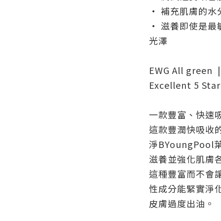
• 補充肌膚的水
• 滋養即使是
光澤
EWG All green 
Excellent 5 Star
一款豐富、快速
這款豐潤快吸收的
淨BYoungPo
滋養並強化肌膚
這種豐富而不會
性成分能緊實淨
皮膚過度出油。