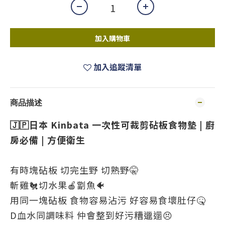
加入購物車
加入追蹤清單
商品描述
🇯🇵日本 Kinbata 一次性可裁剪
砧板
食物墊 | 廚
房必備 | 方便衛生
有時塊砧板 切完生野 切熟野🤫
斬雞🐔切水果🍎劏魚🐠
用同一塊砧板 食物容易沾污 好容易食壞肚仔🤒
D血水同調味料 仲會整到好污糟邋遢😣