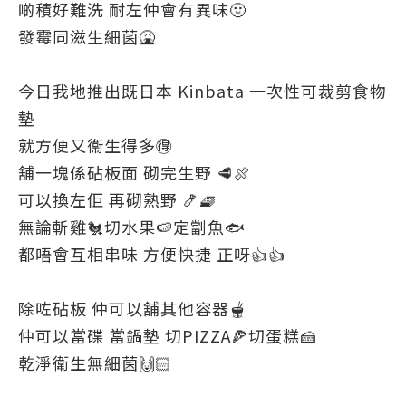
啲積好難洗 耐左仲會有異味🤢
發霉同滋生細菌🤮
今日我地推出既日本 Kinbata 一次性可裁剪食物
墊
就方便又衞生得多🉐
舖一塊係砧板面 砌完生野 🥩🍖
可以換左佢 再砌熟野 🍤🧇
無論斬雞🐔切水果🍉定劏魚🐟
都唔會互相串味 方便快捷 正呀👍👍
除咗砧板 仲可以舖其他容器🫕
仲可以當碟 當鍋墊 切PIZZA🍕切蛋糕🍰
乾淨衛生無細菌🙌🏻