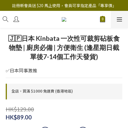
註冊新會員送 $20 馬上使用，會員可享指定產品「​專享價」
註冊新會員送 $20 馬上使用，會員可享指定產品「​專享價」
B.Y.O.B Mask Collection 任選優惠: 4件9折
註冊新會員送 $20 馬上使用，會員可享指定產品「​專享價」
🇯🇵日本 Kinbata 一次性可裁剪砧板食
物墊 | 廚房必備 | 方便衛生 (逢星期日截
單後7-14個工作天發貨)
✅日本同事激推
全店，買滿 $1000 免運費 (香港地區)
HK$129.00
HK$89.00