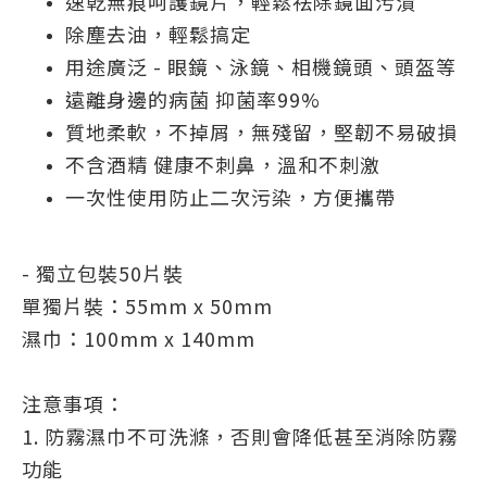
速乾無痕呵護鏡片，輕鬆祛除鏡面污漬
除塵去油，輕鬆搞定
用途廣泛 - 眼鏡、泳鏡、相機鏡頭、頭盔等
遠離身邊的病菌 抑菌率99%
質地柔軟，不掉屑，無殘留，堅韌不易破損
不含酒精 健康不刺鼻，溫和不刺激
一次性使用防止二次污染，方便攜帶
- 獨立包裝
50片裝
單獨片裝：55mm x 50mm
濕巾：100mm x 140mm
注意事項：
1. 防霧濕巾不可洗滌，否則會降低甚至消除防霧
功能