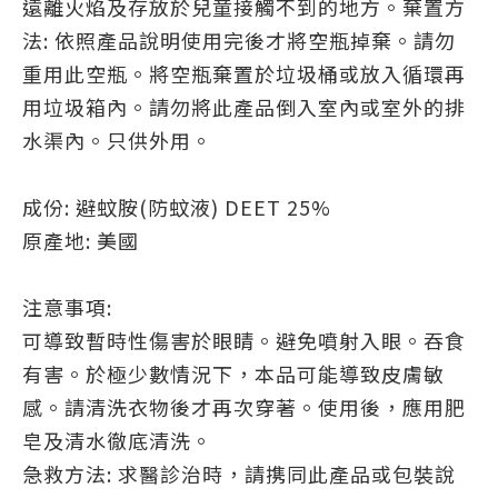
遠離火焰及存放於兒童接觸不到的地方。棄置方
法: 依照產品說明使用完後才將空瓶掉棄。請勿
重用此空瓶。將空瓶棄置於垃圾桶或放入循環再
用垃圾箱內。請勿將此產品倒入室內或室外的排
水渠內。只供外用。
成份: 避蚊胺(防蚊液) DEET 25%
原產地: 美國
注意事項:
可導致暫時性傷害於眼睛。避免噴射入眼。吞食
有害。於極少數情況下，本品可能導致皮膚敏
感。請清洗衣物後才再次穿著。使用後，應用肥
皂及清水徹底清洗。
急救方法: 求醫診治時，請携同此產品或包裝說