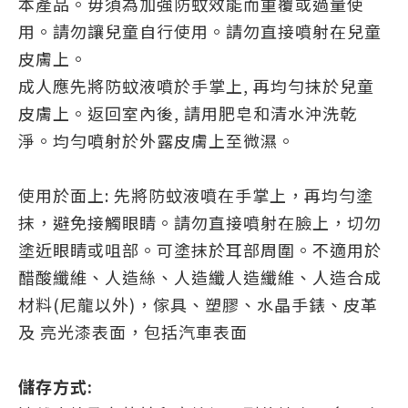
本產品。毋須為加強防蚊效能而重覆或過量使
用。請勿讓兒童自行使用。請勿直接噴射在兒童
皮膚上。
成人應先將防蚊液噴於手掌上, 再均勻抹於兒童
皮膚上。返回室內後, 請用肥皂和清水沖洗乾
淨。均勻噴射於外露皮膚上至微濕。
使用於面上: 先將防蚊液噴在手掌上，再均勻塗
抹，避免接觸眼睛。請勿直接噴射在臉上，切勿
塗近眼睛或咀部。可塗抹於耳部周圍。不適用於
醋酸纖維、人造絲、人造纖人造纖維、人造合成
材料(尼龍以外)，傢具、塑膠、水晶手錶、皮革
及 亮光漆表面，包括汽車表面
儲存方式: