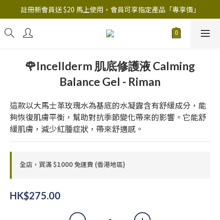
註冊新會員送 $20 馬上使用，會員可享指定產品「​專享價」
註冊新會員送 $20 馬上使用，會員可享指定產品「​專享價」
B.Y.O.B Mask Collection 任選優惠: 4件9折
註冊新會員送 $20 馬上使用，會員可享指定產品「​專享價」
🌹Incellderm 肌底修護液 Calming
Balance Gel - Riman
這款以大馬士革玫瑰水為基底的水凝露含有舒緩成分，能
夠恢復肌膚平衡，幫助對抗季節變化帶來的影響。它能舒
緩肌膚，減少紅腫症狀，帶來舒適感。
全店，買滿 $1000 免運費 (香港地區)
HK$275.00