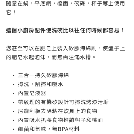
隨意在鍋，平底鍋，檯面，碗碟，杯子等上使用
它！
這個小廚房配件使洗碗比以往任何時候都容易！
您甚至可以在肥皂上裝入矽膠海綿刷，使盤子上
的肥皂水起泡沫，而無需注滿水槽。
三合一持久矽膠海綿
擦洗，刮擦和吸水
內置皂液器
帶紋理的有機矽設計可擦洗烤漆污垢
尼龍刮板去除粘在炊具上的食物
內置吸水扒將食物推離盤子和檯面
細菌和氣味，無BPA材料