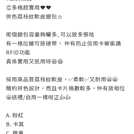
👏多格超實用❤❤
併色荔枝紋軟皮銀包👛
呢個銀包容量夠曬多, 可以放多張咭
有一格拉鏈可放硬幣， 仲有防止信用卡被偷讀
RFID功能
真係實用又扺用呀😆😆
採用高品質荔枝紋軟皮，✅柔軟✅又耐用😬😬
簡約拼色設計，而且卡片格數較多，仲有放相位
😬送禮/自用一樣咁正👍👍
A. 粉紅
B. 卡其
C. 橙黃