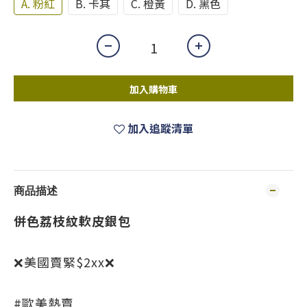
A. 粉紅
B. 卡其
C. 橙黃
D. 黑色
加入購物車
加入追蹤清單
商品描述
併色荔枝紋軟皮銀包
❌美國賣緊$2xx❌
#歐美熱賣