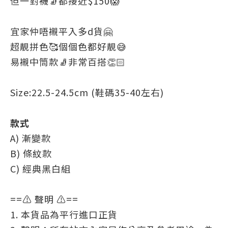
但一對襪🧦都接近$150😱
宜家仲唔襯平入多d貨🤗
超靚拼色🥰個個色都好靚😅
易襯中筒款🧦非常百搭👏🏻
Size:22.5-24.5cm (鞋碼35-40左右)
款式
A) 漸變款
B) 條紋款
C) 經典黑白組
==⚠️ 聲明 ⚠️==
1. 本貨品為平行進口正貨