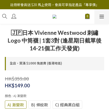
註冊新會員送 $20 馬上使用，會員可享指定產品「​專享價」
註冊新會員送 $20 馬上使用，會員可享指定產品「​專享價」
B.Y.O.B Mask Collection 任選優惠: 4件9折
註冊新會員送 $20 馬上使用，會員可享指定產品「​專享價」
🇯🇵日本 Vivienne Westwood 刺繡
Logo 中筒襪 | 1套3對 (逢星期日截單後
14-21個工作天發貨)
全店，買滿 $1000 免運費 (香港地區)
HK$359.00
HK$149.00
顏色
: A) 漸變款
A) 漸變款
B) 條紋款
C) 經典黑白組