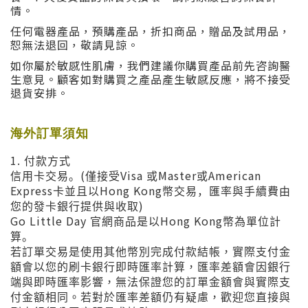
情。
任何電器產品，預購產品，折扣商品，贈品及試用品，
恕無法退回，敬請見諒。
如你屬於敏感性肌膚，我們建議你購買產品前先咨詢醫
生意見。顧客如對購買之產品產生敏感反應，將不接受
退貨安排。
海外訂單須知
1.
付款方式
(
Visa
Master
American
信用卡交易。
僅接受
或
或
Express
Hong Kong
卡並且以
幣交易，匯率與手續費由
)
您的發卡銀行提供與收取
Go Little Day
Hong Kong
官網商品是以
幣為單位計
算。
若訂單交易是使用其他幣別完成付款結帳，實際支付金
額會以您的刷卡銀行即時匯率計算，匯率差額會因銀行
端與即時匯率影響，無法保證您的訂單金額會與實際支
付金額相同。若對於匯率差額仍有疑慮，歡迎您直接與