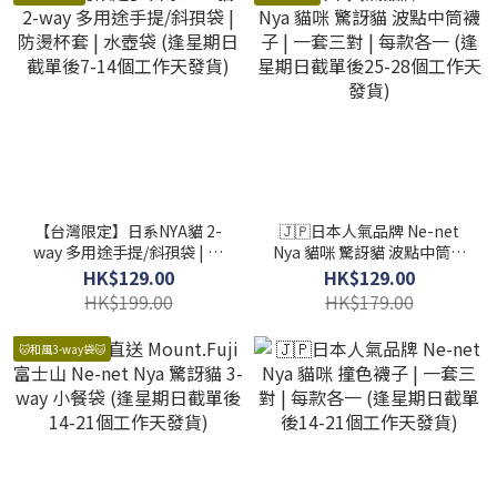
【台灣限定】日系NYA貓 2-
🇯🇵日本人氣品牌 Ne-net
way 多用途手提/斜孭袋 | 防
Nya 貓咪 驚訝貓 波點中筒襪
燙杯套 | 水壺袋 (逢星期日截
子 | 一套三對 | 每款各一 (逢
HK$129.00
HK$129.00
單後7-14個工作天發貨)
星期日截單後25-28個工作
HK$199.00
HK$179.00
天發貨)
🐱和風3-way袋🐱