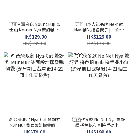
🇹🇼台灣直送 Mount.Fuji 富
🇯🇵日本人氣品牌 Ne-net
士山 Ne-net Nya 驚訝貓 3-
Nya 貓咪 撞色襪子 | 一套三
way 小餐袋 (逢星期日截單後
對 | 每款各一 (逢星期日截單
HK$129.00
HK$129.00
14-21個工作天發貨)
後14-21個工作天發貨)
HK$199.00
HK$179.00
🍂 台灣限定 Nya-Cat 驚訝貓
🇯🇵秋冬款 Ne Net Nya 驚訝
Mur Mur 雙面設計摺疊購物
貓 拼色帆布 斜挎手提小包
袋 (逢星期日截單後14-21個
(逢星期日截單後14-21個工
HK$79.00
HK$199.00