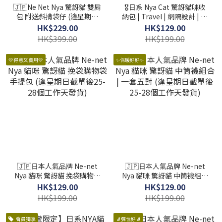
🇯🇵Ne Net Nya 驚訝貓 雙肩
🎖日系 Nya Cat 驚訝貓咪收
包 附送斜揹袋仔 (逢星期日
納包 | Travel | 網隔設計 | 清
截單後14-21個工作天發貨)
晰可見 (逢星期日截單後14-
HK$229.00
HK$129.00
21個工作天發貨)
HK$399.00
HK$199.00
💛得意又實用💛
✨保暖好好✨
🇯🇵日本人氣品牌 Ne-net
🇯🇵日本人氣品牌 Ne-net
Nya 貓咪 驚訝貓 挽袋購物袋
Nya 貓咪 驚訝貓 中筒襪組合
手提包 (逢星期日截單後25-
| 一套五對 (逢星期日截單後
HK$129.00
HK$129.00
28個工作天發貨)
25-28個工作天發貨)
HK$199.00
HK$199.00
會員獨享
🧦彈性好🧦