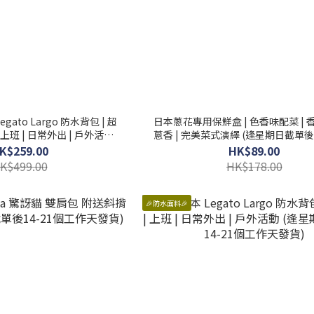
egato Largo 防水背包 | 超
日本蔥花專用保鮮盒 | 色香味配菜 |
 上班 | 日常外出 | 戶外活動
蔥香 | 完美菜式演繹 (逢星期日截單後
後14-21個工作天發貨)
作天發貨)
K$259.00
HK$89.00
K$499.00
HK$178.00
🎉防水面料🎉