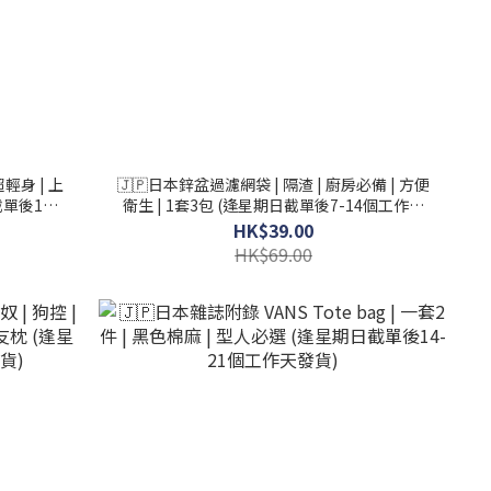
超輕身 | 上
🇯🇵日本鋅盆過濾網袋 | 隔渣 | 廚房必備 | 方便
截單後14-
衛生 | 1套3包 (逢星期日截單後7-14個工作天
發貨)
HK$39.00
HK$69.00