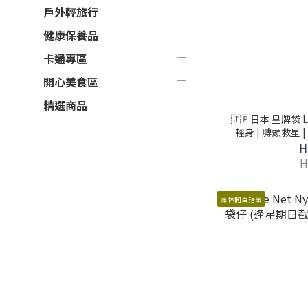
戶外輕旅行
健康保養品
卡通專區
開心美食區
精選商品
🇯🇵日本 皇牌袋 L
輕身 | 膊頭救星 |
(逢星期日截單
H
H
🎀休閒百搭🎀