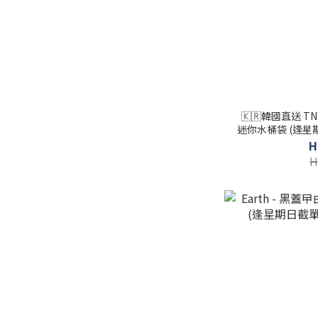
🇰🇷韓國直送 TN
迷你水桶袋 (逢星
H
H