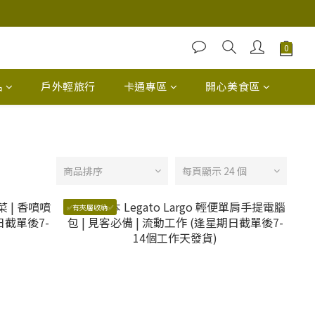
品
戶外輕旅行
卡通專區
開心美食區
商品排序
每頁顯示 24 個
✅有夾層收納✅