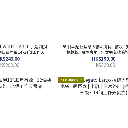
F WHITE LABEL 手提 斜孭
❤️ 日本超巨型柴犬貓咪攬枕 | 貓奴 | 狗
期日截單後14-21個工作天發
| 抱抱枕 | 睡覺專用 | 男女朋友枕 
貨）
單後7-14個工作天發貨)
K$249.00
HK$199.00
K$299.00
HK$228.00
🎉加厚孭帶設計🎉