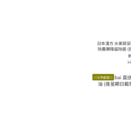
日本漢方 水果蔬菜清洗
除農藥殘留除菌 (
H
👍🏼灰甲處理👍🏼