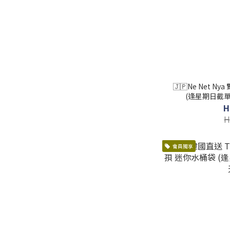
🇯🇵Ne Net 
(逢星期日截單
H
H
會員獨享