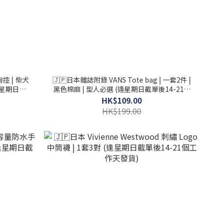
控 | 柴犬
🇯🇵日本雜誌附錄 VANS Tote bag | 一套2件 |
(逢星期日截
黑色棉麻 | 型人必選 (逢星期日截單後14-21個
工作天發貨)
HK$109.00
HK$199.00