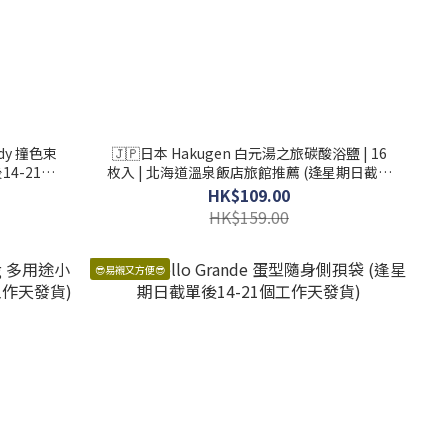
ody 撞色束
🇯🇵日本 Hakugen 白元湯之旅碳酸浴鹽 | 16
14-21個
枚入 | 北海道溫泉飯店旅館推薦 (逢星期日截單
後25-28個工作天發貨)
HK$109.00
HK$159.00
😎易襯又方便😎