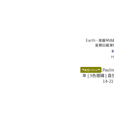
Earth - 黑蓋曱甴
星期日截單後
H
☂️直徑125cm☂️