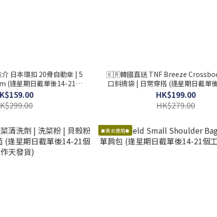
e推介 日本環扣 20骨自動傘 | 5
🇰🇷韓國直送 TNF Breeze Crossb
cm (逢星期日截單後14-21個
口斜揹袋 | 日常穿搭 (逢星期日截單後
工作天發貨)
工作天發貨)
K$159.00
HK$199.00
K$299.00
HK$279.00
☀️男女適用☀️