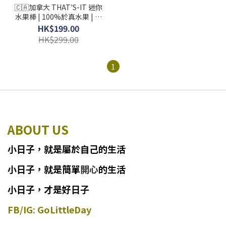
🇨🇦加拿大 THAT'S-IT 迷你
水果棒 | 100%於真水果 | 無
麩質 | 1包24條 (逢星期日截
HK$199.00
單後25-28個工作天發貨)
HK$299.00
1
ABOUT US
小日子
，
就
是
屬於自己的生活
小日子
，
就是簡單
開心
的生活
小日子，才是好日子
FB/IG: GoLittleDay