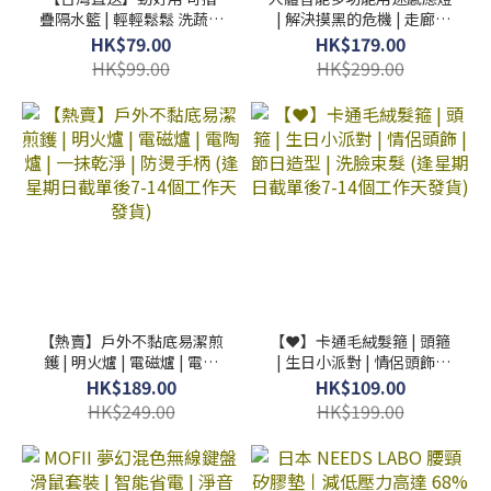
疊隔水籃 | 輕輕鬆鬆 洗蔬菜
| 解決摸黑的危機 | 走廊 |
水果 海鮮 (逢星期日截單後
洗手間 | 衣櫃 (逢星期日截
HK$79.00
HK$179.00
7-14個工作天發貨)
單後7-14個工作天發貨)
HK$99.00
HK$299.00
【熱賣】戶外不黏底易潔煎
【❤️】卡通毛絨髮箍 | 頭箍
鑊 | 明火爐 | 電磁爐 | 電陶
| 生日小派對 | 情侶頭飾 |
爐 | 一抹乾淨 | 防燙手柄
節日造型 | 洗臉束髮 (逢星
HK$189.00
HK$109.00
(逢星期日截單後7-14個工
期日截單後7-14個工作天
HK$249.00
HK$199.00
作天發貨)
發貨)