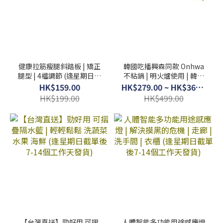
健康拉筋瘦腿斜踏板 | 矯正
韓國吃播興森同款 Onhwa
腿型 | 4檔調節 (逢星期日截
不粘鍋 | 明火爐使用 | 韓燒
單後7-14個工作天發貨)
| 露營 居家適用 (逢星期日
HK$159.00
HK$279.00 ~ HK$369.00
截單後7-14個工作天發貨)
HK$199.00
HK$499.00
【台灣直送】勁好用 可摺
人體智能多功能用途感應燈