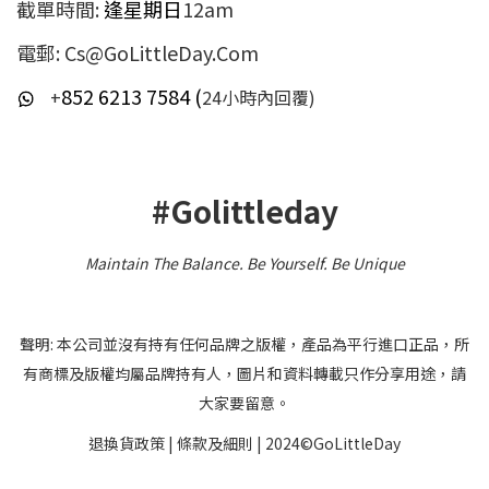
截單時間:
逢星期日
12am
電郵: Cs@GoLittleDay.Com
852 6213 7584 (
+
24小時內回覆)
#Golittleday
Maintain The Balance. Be Yourself
.
Be Unique
聲明: 本公司並沒有持有任何品牌之版權，產品為平行進口正品，所
有商標及版權均屬品牌持有人，圖片和資料轉載只作分享用途，請
大家要留意。
退換貨政策
|
條款及細則
| 2024©GoLittleDay