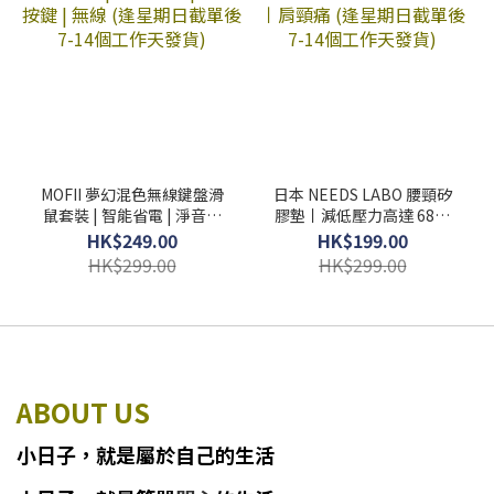
MOFII 夢幻混色無線鍵盤滑
日本 NEEDS LABO 腰頸矽
鼠套裝 | 智能省電 | 淨音按
膠墊丨減低壓力高達 68%
鍵 | 無線 (逢星期日截單後
丨肩頸痛 (逢星期日截單後
HK$249.00
HK$199.00
7-14個工作天發貨)
7-14個工作天發貨)
HK$299.00
HK$299.00
ABOUT US
小日子
，
就
是
屬於自己的生活