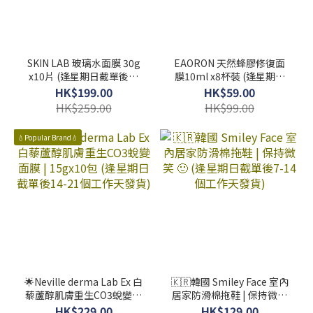
SKIN LAB 玻璃水面膜 30g
EAORON 天然蜂膠修復面
x10片 (逢星期日截單後7-
膜10ml x8杯裝 (逢星期日
14個工作天發貨)
截單後14-21個工作天發
HK$199.00
HK$59.00
貨）
HK$259.00
HK$99.00
💧Popular Brand💧
🌟Neville derma Lab Ex 白
🇰🇷韓國 Smiley Face 室內
藜蘆醇肌膚重生CO3蛻變面
居家防滑棉拖鞋 | 保持微笑
膜 | 15gx10包 (逢星期日截
🙂 (逢星期日截單後7-14個
HK$229.00
HK$129.00